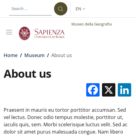
Skip to main content
Skip to footer content
EN
LANGUAGE SWITCHER: CURR
Museo della Geografia
Breadcrumb
Home
/
Museum
/
About us
About us
Facebo
X
Praesent in mauris eu tortor porttitor accumsan. Sed
vel lectus. Donec odio tempus molestie, porttitor ut,
iaculis quis, sem. Morbi scelerisque luctus velit. Sed ac
dolor sit amet purus malesuada congue. Nam libero