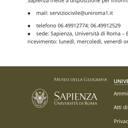
Sapienza mette a disposizione per informa
● mail: serviziocivile@uniroma1.it
● telefono 06.49912774; 06.49912529
● sede: Sapienza, Università di Roma – Edi
ricevimento: lunedì, mercoledì, venerdì o
Fo
UNIV
Ammin
Atti d
Priva