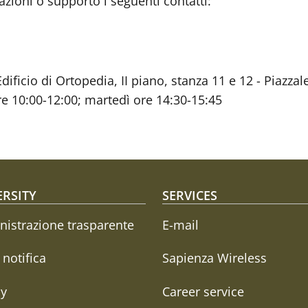
zioni o supporto i seguenti contatti:
ficio di Ortopedia, II piano, stanza 11 e 12 - Piazza
re 10:00-12:00; martedì ore 14:30-15:45
oter menu
ERSITY
SERVICES
istrazione trasparente
E-mail
i notifica
Sapienza Wireless
cy
Career service