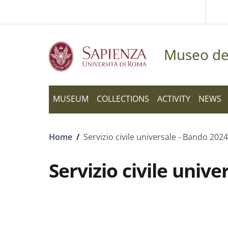
Slim to
Skip to main content
Skip to footer content
Museo del
MUSEUM
COLLECTIONS
ACTIVITY
NEWS
Breadcrumb
Home
/
Servizio civile universale - Bando 2024
Servizio civile univ