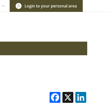
Login to your personal area
N
NGUAGE SWITCHER: CURRENT LANGUAGE
Facebook
X
Linked