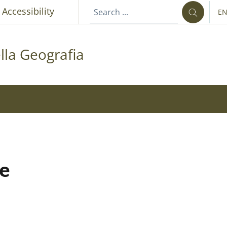
p
Accessibility
E
LA
la Geografia
he