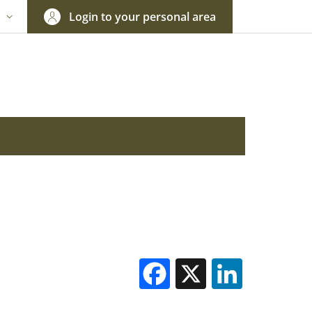
Login to your personal area
N
NGUAGE SWITCHER: CURRENT LANGUAGE
Facebook
X
Linked