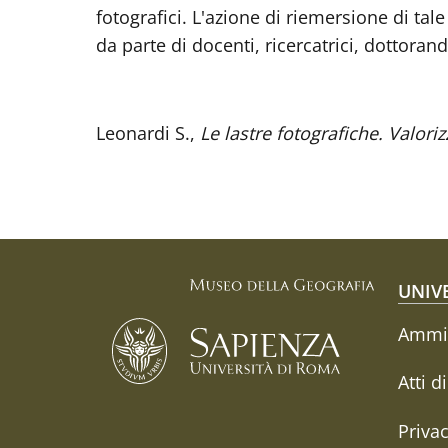
fotografici. L'azione di riemersione di t
da parte di docenti, ricercatrici, dottoran
Leonardi S.,
Le lastre fotografiche. Valori
Fo
UNIV
Ammin
Atti d
Priva