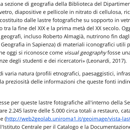
la sezione di geografia della Biblioteca del Dipartime
ro, diapositive e pellicole in nitrato di cellulosa, ricol
tituito dalle lastre fotografiche su sopporto in vetro, 
tra la fine del XIX e la prima metà del XX secolo. Ogg
i geografi, incluso Roberto Almagià, nutrirono fin dagl
(di Geografia in Sapienza) di materiali iconografici utili 
che oggi si riconosce come
visual geography
fosse una
ze degli studenti e dei ricercatori» (Leonardi, 2017).
aria natura (profili etnografici, paesaggistici, infrastru
lla preziosità delle informazioni che queste fonti indi
esse per queste lastre fotografiche all'interno della S
2.245 lastre delle 5.000 circa totali a restauro, catal
e (
http://web2geolab.uniroma1.it/geoimage/vista-las
l'Istituto Centrale per il Catalogo e la Documentazion