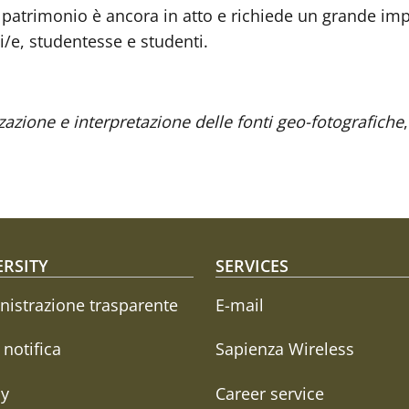
ale patrimonio è ancora in atto e richiede un grande i
di/e, studentesse e studenti.
zzazione e interpretazione delle fonti geo-fotografiche
oter menu
ERSITY
SERVICES
istrazione trasparente
E-mail
i notifica
Sapienza Wireless
cy
Career service