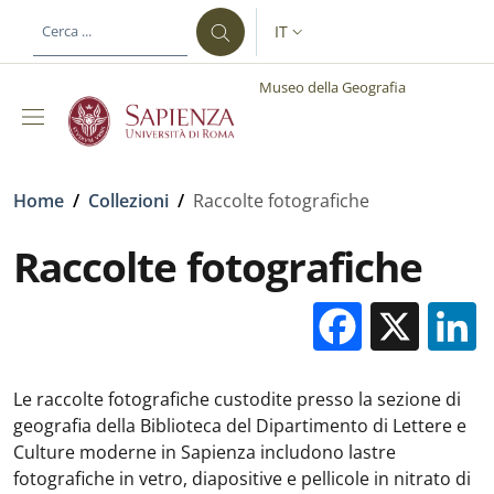
Salta al contenuto principale
Skip to footer content
IT
SELETTORE LINGUA: CURREN
Museo della Geografia
Briciole di pane
Home
/
Collezioni
/
Raccolte fotografiche
Raccolte fotografiche
Facebo
X
Le raccolte fotografiche custodite presso la sezione di
geografia della Biblioteca del Dipartimento di Lettere e
Culture moderne in Sapienza includono lastre
fotografiche in vetro, diapositive e pellicole in nitrato di