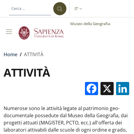
Salta al contenuto principale
Skip to footer content
IT
SELETTORE LINGUA: CURREN
Museo della Geografia
Briciole di pane
Home
/
ATTIVITÀ
ATTIVITÀ
Facebo
X
Numerose sono le attività legate al patrimonio geo-
documentale possedute dal Museo della Geografia, dai
progetti attuati (MAGISTER, PCTO, ecc.) all'offerta dei
laboratori attivabili dalle scuole di ogni ordine e grado,