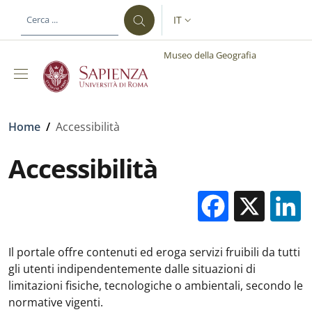
Salta al contenuto principale
Skip to footer content
IT
SELETTORE LINGUA: CURREN
Museo della Geografia
Briciole di pane
Home
/
Accessibilità
Accessibilità
Facebo
X
Il portale offre contenuti ed eroga servizi fruibili da tutti
gli utenti indipendentemente dalle situazioni di
limitazioni fisiche, tecnologiche o ambientali, secondo le
normative vigenti.